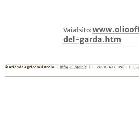
www.oliooffi
Vai al sito:
del-garda.htm
© Azienda Agricola Il Brolo
info@il-brolo.it
P.IVA: 01947780985
|
|
|
Cont
|