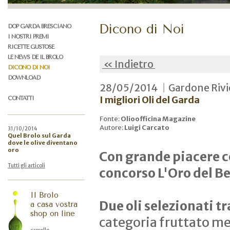
Dicono di Noi
DOP GARDA BRESCIANO
I NOSTRI PREMI
RICETTE GUSTOSE
LE NEWS DE IL BROLO
« Indietro
DICONO DI NOI
DOWNLOAD
28/05/2014
|
Gardone Rivi
I migliori Oli del Garda
CONTATTI
Fonte:
Olioofficina Magazine
Autore:
Luigi Carcato
31/10/2014
Quel Brolo sul Garda
dove le olive diventano
oro
Con grande piacere c
Tutti gli articoli
concorso L'Oro del B
Il Brolo
Due oli selezionati tr
a casa vostra
shop on line
categoria fruttato med